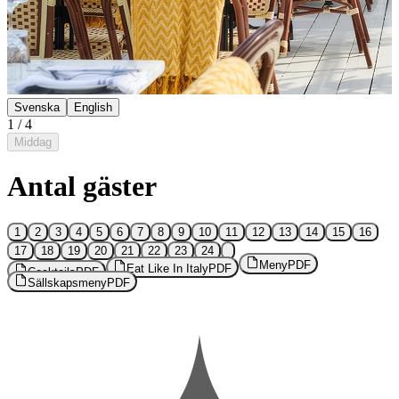
Svenska
English
1
/
4
Middag
Antal gäster
1
2
3
4
5
6
7
8
9
10
11
12
13
14
15
16
17
18
19
20
21
22
23
24
Meny
PDF
Eat Like In Italy
PDF
Cocktails
PDF
Sällskapsmeny
PDF