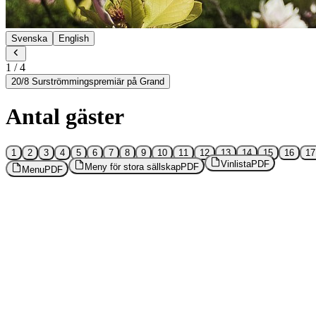
Svenska
English
1
/
4
20/8 Surströmmingspremiär på Grand
Antal gäster
1
2
3
4
5
6
7
8
9
10
11
12
13
14
15
16
17
Vinlista
PDF
Meny för stora sällskap
PDF
Menu
PDF