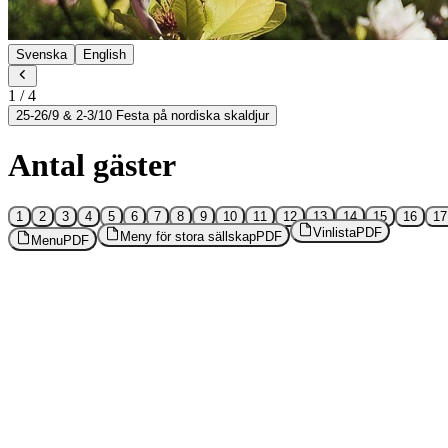
Svenska
English
1
/
4
25-26/9 & 2-3/10 Festa på nordiska skaldjur
Antal gäster
1
2
3
4
5
6
7
8
9
10
11
12
13
14
15
16
17
Vinlista
PDF
Meny för stora sällskap
PDF
Menu
PDF